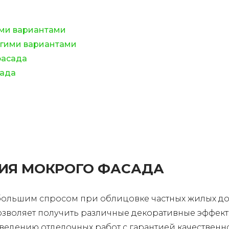
ими вариантами
угими вариантами
фасада
сада
НИЯ МОКРОГО ФАСАДА
 большим спросом при облицовке частных жилых до
позволяет получить различные декоративные эффек
ведению отделочных работ с гарантией качественно