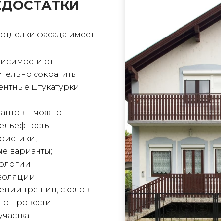
ЕДОСТАТКИ
отделки фасада имеет
висимости от
тельно сократить
ментные штукатурки
антов – можно
рельефность
еристики,
ые варианты;
нологии
золяции;
ении трещин, сколов
но провести
частка;